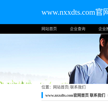
www.nxxdts.com
网站首页
企业查询
企业
位置：
网站首页
|
联系我们
www.nxxdts.com官网首页 联系我们
C