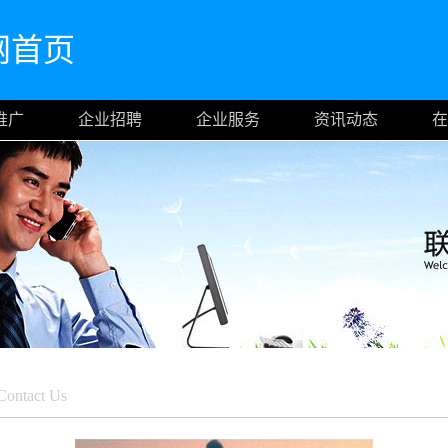
官网首页
推广
企业招聘
企业服务
资讯动态
在
ontact Us